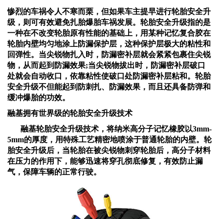
惨烈的车祸令人不寒而栗，但如果车主提早进行轮胎安全升
级，则可有效避免扎胎爆胎车祸发展。轮胎安全升级指的是
一种在不改变轮胎原有性能的基础上，用某种记忆复合胶在
轮胎内壁均匀地涂上防漏保护层，这种保护层极大的粘性和
回弹性。当尖锐物扎入时，防漏密补层就会紧紧包裹住尖锐
物，从而起到防漏效果
;当尖锐物拔出时，防漏密补层破口
处就会自动收口，依靠粘性使破口处防漏密补层粘和。轮胎
安全升级不但能起到防刺扎、防漏效果，而且还具备防弹和
缓冲爆胎的功效。
融基
拥有世界级的轮胎安全升级技术
融基
轮胎安全升级技术，将纳米高分子记忆橡胶以
3mm-
5mm的厚度，用特殊工艺精密地喷涂于普通轮胎的内壁。轮
胎安全升级后，当轮胎在被尖锐物刺穿轮胎后，高分子材料
在压力的作用下，能够迅速将穿孔彻底修复，有效防止漏
气，保障车辆的正常行驶。