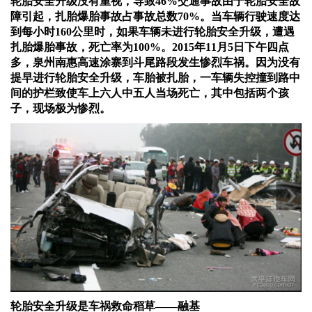
轮胎安全升级没有重视，导致
46%交通事故由于轮胎安全故
障引起，扎胎爆胎事故占事故总数70%。当车辆行驶速度达
到每小时160公里时，如果车辆未进行轮胎安全升级，遭遇
扎胎爆胎事故，死亡率为100%。2015年11月5日下午四点
多，泉州南惠高速涂寨到斗尾路段发生惨烈车祸。因为没有
提早进行轮胎安全升级，车胎被扎胎，一车辆失控撞到路中
间的护栏致使车上六人中五人当场死亡，其中包括两个孩
子，现场极为惨烈。
轮胎安全升级是车祸救命稻草
——
融基