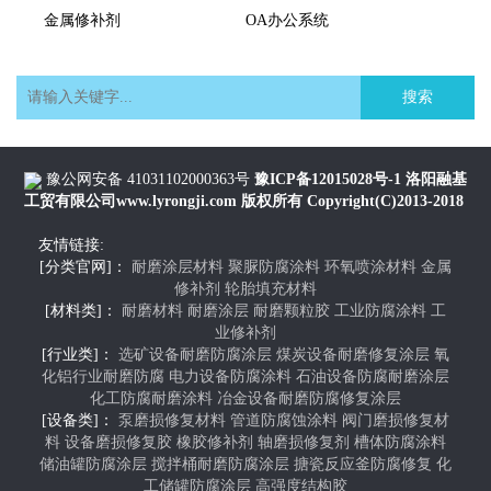
金属修补剂
OA办公系统
搜索
豫公网安备 41031102000363号
豫ICP备12015028号-1
洛阳融基
工贸有限公司www.lyrongji.com
版权所有 Copyright(C)2013-2018
友情链接:
[分类官网]：
耐磨涂层材料
聚脲防腐涂料
环氧喷涂材料
金属
修补剂
轮胎填充材料
[材料类]：
耐磨材料
耐磨涂层
耐磨颗粒胶
工业防腐涂料
工
业修补剂
[行业类]：
选矿设备耐磨防腐涂层
煤炭设备耐磨修复涂层
氧
化铝行业耐磨防腐
电力设备防腐涂料
石油设备防腐耐磨涂层
化工防腐耐磨涂料
冶金设备耐磨防腐修复涂层
[设备类]：
泵磨损修复材料
管道防腐蚀涂料
阀门磨损修复材
料
设备磨损修复胶
橡胶修补剂
轴磨损修复剂
槽体防腐涂料
储油罐防腐涂层
搅拌桶耐磨防腐涂层
搪瓷反应釜防腐修复
化
工储罐防腐涂层
高强度结构胶